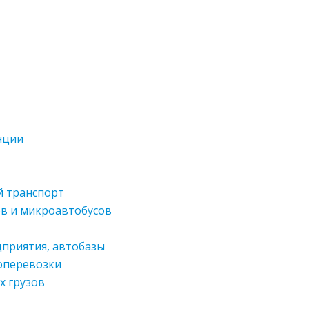
нции
й транспорт
ов и микроавтобусов
приятия, автобазы
оперевозки
х грузов