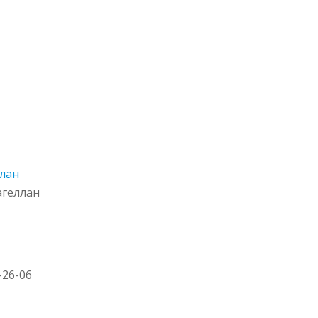
ллан
агеллан
2-26-06