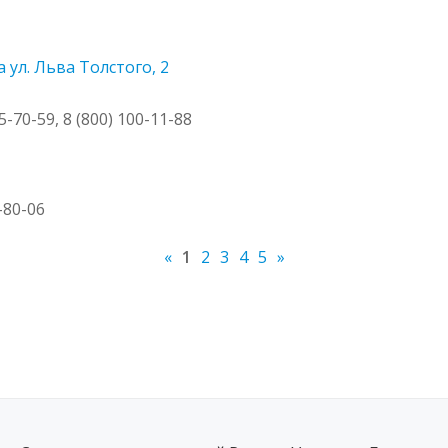
ул. Льва Толстого, 2
5-70-59, 8 (800) 100-11-88
0-80-06
«
1
2
3
4
5
»