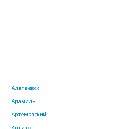
Алапаевск
Арамиль
Артемовский
Арти пгт