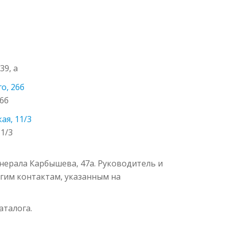
39, а
о, 26б
26б
ая, 11/3
1/3
енерала Карбышева, 47а. Руководитель и
ругим контактам, указанным на
аталога.