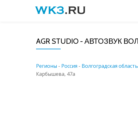
Skip
to
content
AGR STUDIO - АВТОЗВУК В
Регионы
-
Россия
-
Волгоградская область
Карбышева, 47а