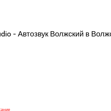
udio - Автозвук Волжский в Вол
сание