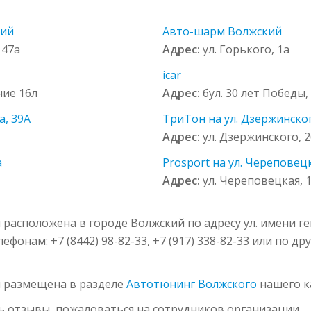
кий
Авто-шарм Волжский
 47а
Адрес:
ул. Горького, 1а
icar
ние 16л
Адрес:
бул. 30 лет Победы, 
а, 39А
ТриТон на ул. Дзержинског
Адрес:
ул. Дзержинского, 
а
Prosport на ул. Череповецк
Адрес:
ул. Череповецкая, 1
й расположена в городе Волжский по адресу ул. имени г
фонам: +7 (8442) 98-82-33, +7 (917) 338-82-33 или по д
й размещена в разделе
Автотюнинг Волжского
нашего к
ь отзывы, пожаловаться на сотрудников организации.