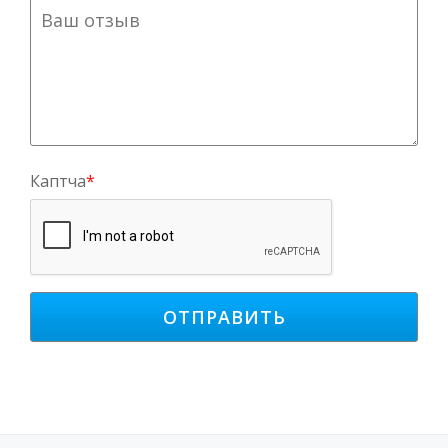
Каптча
*