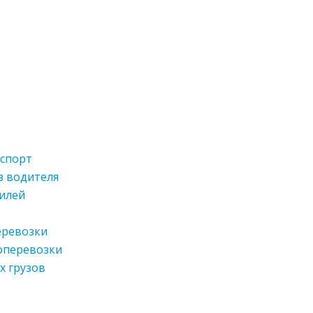
спорт
з водителя
билей
еревозки
оперевозки
х грузов