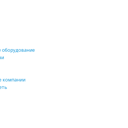
 оборудование
зи
е компании
еть