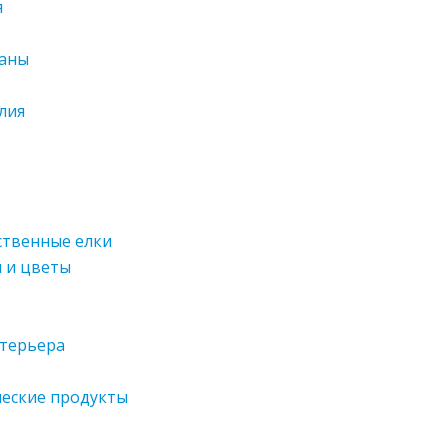
я
даны
лия
ственные елки
я и цветы
нтерьера
ческие продукты