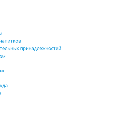
и
 напитков
ительных принадлежностей
жды
яж
жда
я