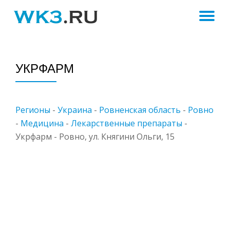
ПЕ
Skip
to
Н
content
УКРФАРМ
Регионы
-
Украина
-
Ровненская область
-
Ровно
-
Медицина
-
Лекарственные препараты
-
Укрфарм - Ровно, ул. Княгини Ольги, 15