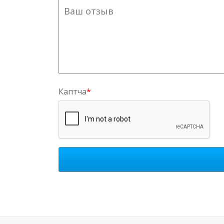
Каптча
*