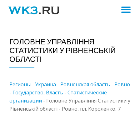
ПЕ
Skip
to
Н
content
ГОЛОВНЕ УПРАВЛІННЯ
СТАТИСТИКИ У РІВНЕНСЬКІЙ
ОБЛАСТІ
Регионы
-
Украина
-
Ровненская область
-
Ровно
-
Государство, Власть
-
Статистические
организации
-
Головне Управління Статистики у
Рівненській області - Ровно, пл. Короленко, 7