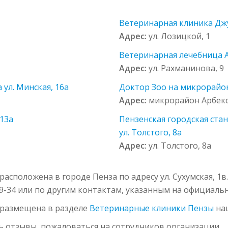
Ветеринарная клиника Дж
Адрес:
ул. Лозицкой, 1
Ветеринарная лечебница 
Адрес:
ул. Рахманинова, 9
ул. Минская, 16а
Доктор Зоо на микрорайон
Адрес:
микрорайон Арбеков
 13а
Пензенская городская ста
ул. Толстого, 8а
Адрес:
ул. Толстого, 8а
асположена в городе Пенза по адресу ул. Сухумская, 1
19-34 или по другим контактам, указанным на официальн
 размещена в разделе
Ветеринарные клиники Пензы
наш
ь отзывы, пожаловаться на сотрудников организации.