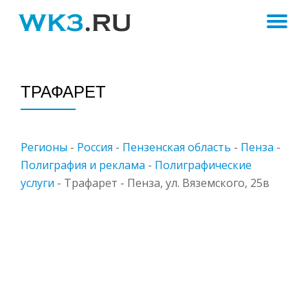
ПЕ
Skip
to
Н
content
ТРАФАРЕТ
Регионы
-
Россия
-
Пензенская область
-
Пенза
-
Полиграфия и реклама
-
Полиграфические
услуги
-
Трафарет - Пенза, ул. Вяземского, 25в