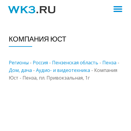
ПЕ
Skip
to
Н
content
КОМПАНИЯ ЮСТ
Регионы
-
Россия
-
Пензенская область
-
Пенза
-
Дом, дача
-
Аудио- и видеотехника
-
Компания
Юст - Пенза, пл. Привокзальная, 1г