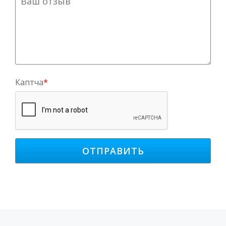
Каптча
*