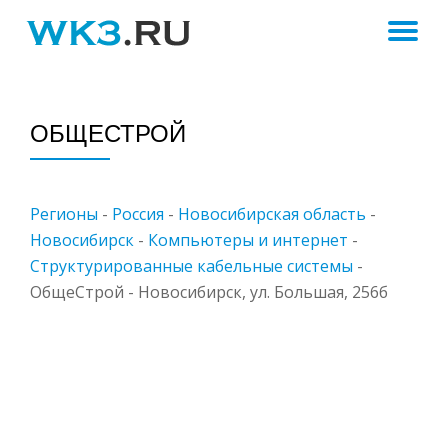
ПЕ
Skip
to
Н
content
ОБЩЕСТРОЙ
Регионы
-
Россия
-
Новосибирская область
-
Новосибирск
-
Компьютеры и интернет
-
Структурированные кабельные системы
-
ОбщеСтрой - Новосибирск, ул. Большая, 256б