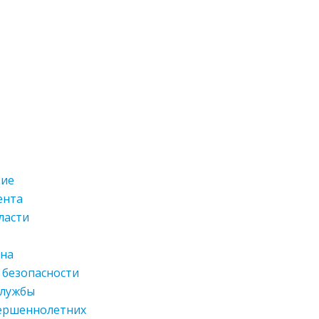
кие
ента
ласти
ана
 безопасности
службы
вершеннолетних