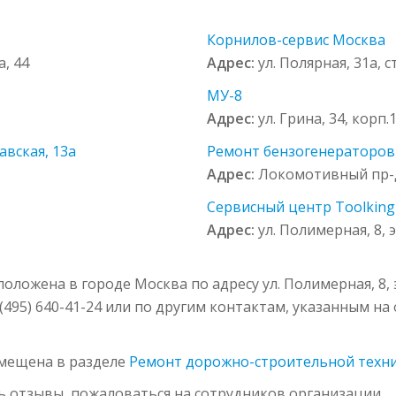
Корнилов-сервис Москва
, 44
Адрес:
ул. Полярная, 31а, ст
МУ-8
Адрес:
ул. Грина, 34, корп.
авская, 13а
Ремонт бензогенераторов
Адрес:
Локомотивный пр-д
Сервисный центр Toolking н
Адрес:
ул. Полимерная, 8, э
ложена в городе Москва по адресу ул. Полимерная, 8, э
(495) 640-41-24 или по другим контактам, указанным н
змещена в разделе
Ремонт дорожно-строительной техн
ь отзывы, пожаловаться на сотрудников организации.