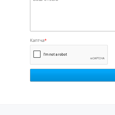
Каптча
*