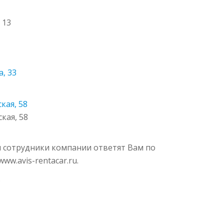
 13
а, 33
кая, 58
кая, 58
 и сотрудники компании ответят Вам по
ww.avis-rentacar.ru.
.