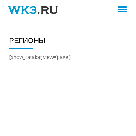
ПЕ
Skip
to
Н
content
РЕГИОНЫ
[show_catalog view=’page’]