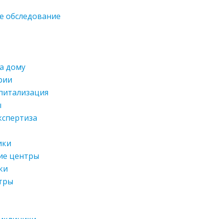
е обследование
а дому
рии
спитализация
ы
кспертиза
ики
ие центры
ки
тры