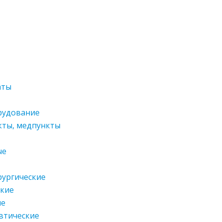
аты
рудование
кты, медпункты
ые
ургические
ские
ые
втические