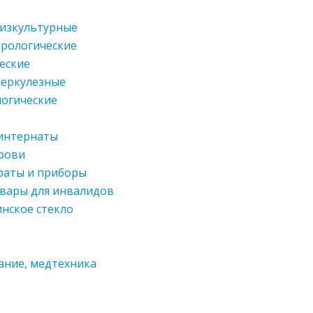
физкультурные
рологические
еские
беркулезные
огические
интернаты
рови
раты и приборы
овары для инвалидов
нское стекло
ние, медтехника