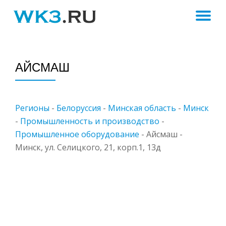
ПЕ
Skip
to
Н
content
АЙСМАШ
Регионы
-
Белоруссия
-
Минская область
-
Минск
-
Промышленность и производство
-
Промышленное оборудование
-
Айсмаш -
Минск, ул. Селицкого, 21, корп.1, 13д