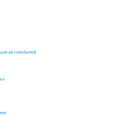
ация автомобилей
ки
мия