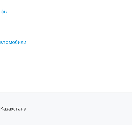
афы
автомобили
 Казахстана