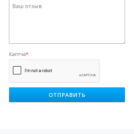
Каптча
*