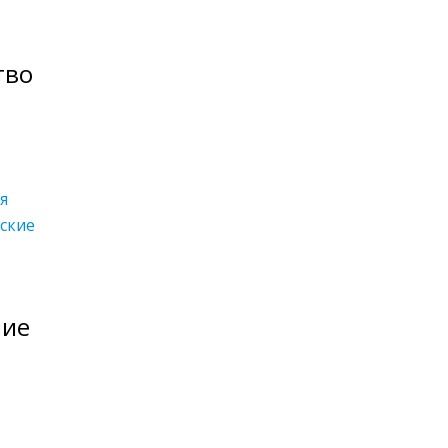
тво
я
ские
ние