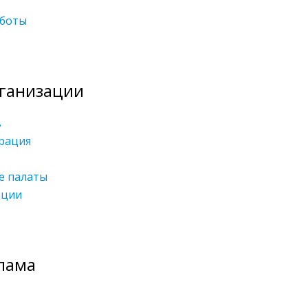
аботы
ганизации
в
рация
е палаты
ации
лама