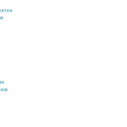
кетки
ия
зи
нов