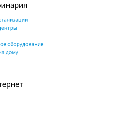
ринария
рганизации
центры
ное оборудование
на дому
тернет