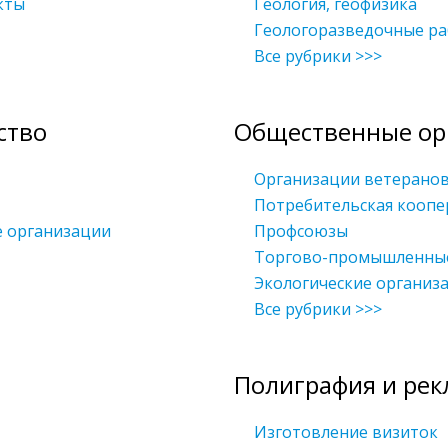
кты
Геология, геофизика
Геологоразведочные р
Все рубрики >>>
ство
Общественные ор
Организации ветерано
Потребительская коопе
е организации
Профсоюзы
Торгово-промышленны
Экологические организ
Все рубрики >>>
Полиграфия и рек
Изготовление визиток