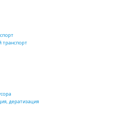
спорт
й транспорт
усора
ция, дератизация