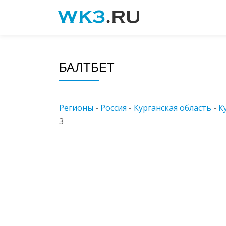
Skip
to
content
БАЛТБЕТ
Регионы
-
Россия
-
Курганская область
-
К
3