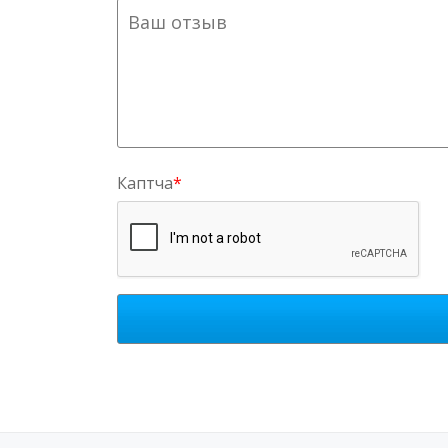
Каптча
*