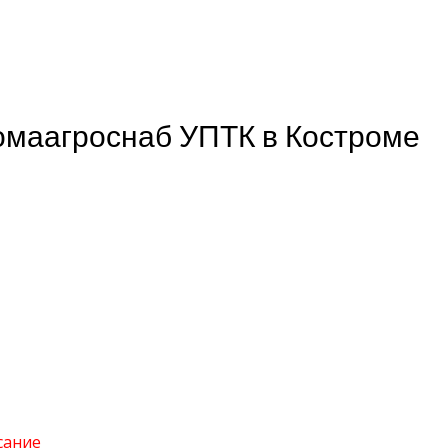
омаагроснаб УПТК в Костроме
сание