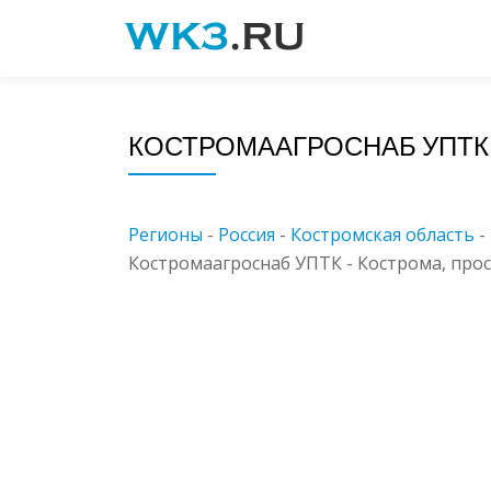
Skip
to
content
КОСТРОМААГРОСНАБ УПТК
Регионы
-
Россия
-
Костромская область
-
Костромаагроснаб УПТК - Кострома, просп