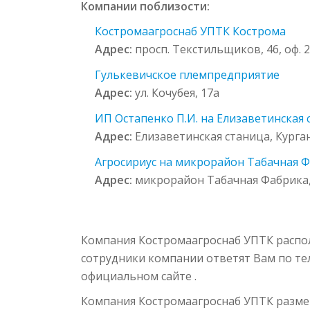
Компании поблизости:
Костромаагроснаб УПТК Кострома
Адрес:
просп. Текстильщиков, 46, оф. 
Гулькевичское племпредприятие
Адрес:
ул. Кочубея, 17а
ИП Остапенко П.И. на Елизаветинская с
Адрес:
Елизаветинская станица, Курган
Агросириус на микрорайон Табачная Фа
Адрес:
микрорайон Табачная Фабрика, 
Компания Костромаагроснаб УПТК располо
сотрудники компании ответят Вам по теле
официальном сайте .
Компания Костромаагроснаб УПТК разме