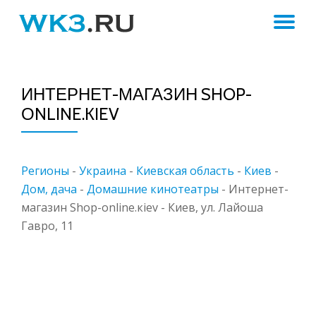
ПЕ
Skip
to
Н
content
ИНТЕРНЕТ-МАГАЗИН SHOP-
ОNLINE.КIEV
Регионы
-
Украина
-
Киевская область
-
Киев
-
Дом, дача
-
Домашние кинотеатры
-
Интернет-
магазин Shop-оnline.кiev - Киев, ул. Лайоша
Гавро, 11