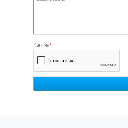
Каптча
*