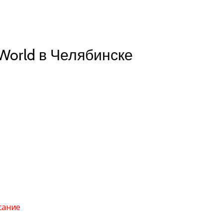
World в Челябинске
сание