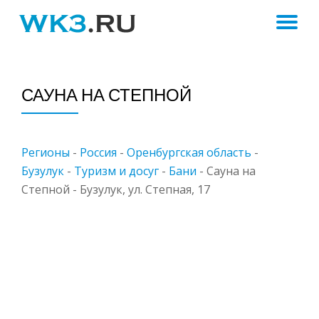
ПЕ
Skip
to
Н
content
САУНА НА СТЕПНОЙ
Регионы
-
Россия
-
Оренбургская область
-
Бузулук
-
Туризм и досуг
-
Бани
-
Сауна на
Степной - Бузулук, ул. Степная, 17