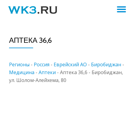
ПЕ
Skip
to
Н
content
АПТЕКА 36,6
Регионы
-
Россия
-
Еврейский АО
-
Биробиджан
-
Медицина
-
Аптеки
-
Аптека 36,6 - Биробиджан,
ул. Шолом-Алейхема, 80