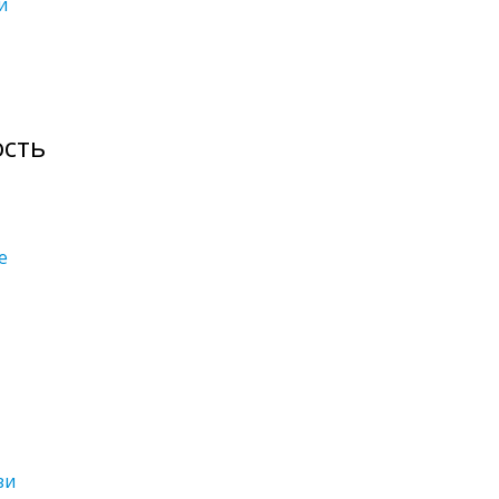
и
ость
е
зи