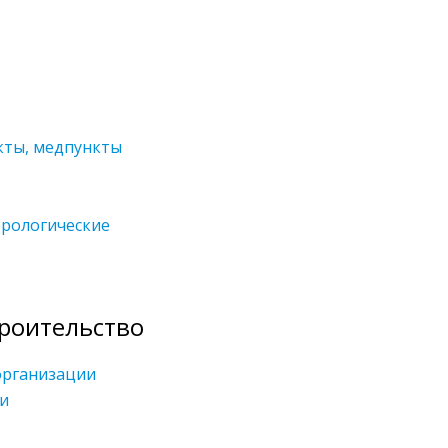
кты, медпункты
рологические
роительство
организации
и