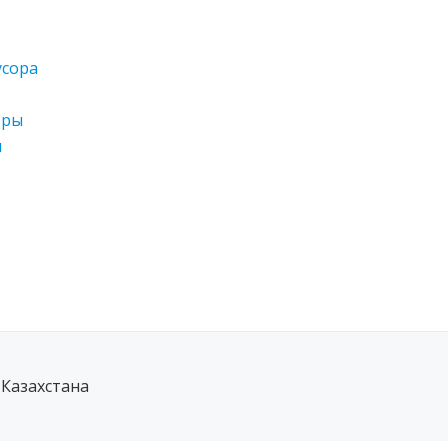
усора
тры
н
 Казахстана