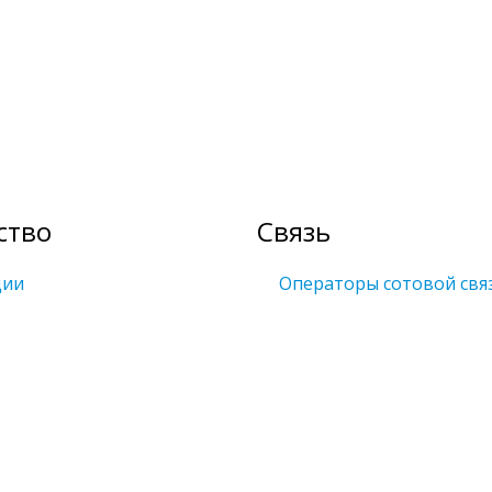
ство
Связь
ции
Операторы сотовой свя