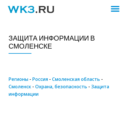
ПЕ
Skip
to
Н
content
ЗАЩИТА ИНФОРМАЦИИ В
СМОЛЕНСКЕ
Регионы
-
Россия
-
Смоленская область
-
Смоленск
-
Охрана, безопасность
-
Защита
информации