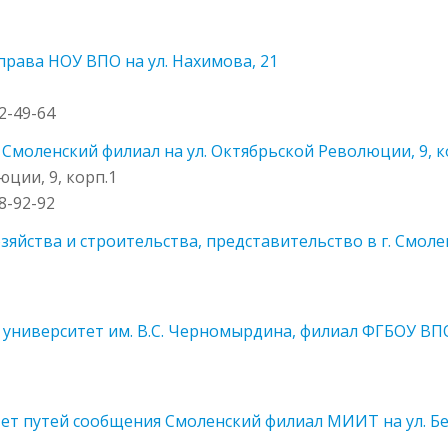
рава НОУ ВПО на ул. Нахимова, 21
22-49-64
моленский филиал на ул. Октябрьской Революции, 9, к
юции, 9, корп.1
38-92-92
яйства и строительства, представительство в г. Смолен
ниверситет им. В.С. Черномырдина, филиал ФГБОУ ВПО 
ет путей сообщения Смоленский филиал МИИТ на ул. Бе