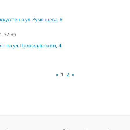
кусств на ул. Румянцева, 8
31-32-86
т на ул. Пржевальского, 4
«
1
2
»