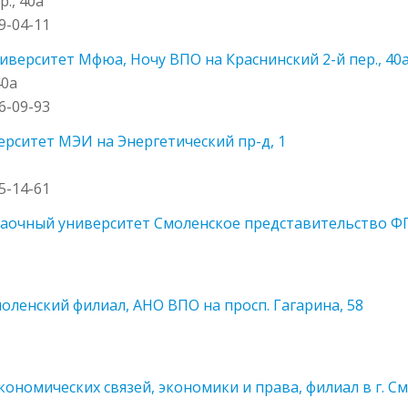
., 40а
89-04-11
верситет Мфюа, Ночу ВПО на Краснинский 2-й пер., 40
40а
66-09-93
рситет МЭИ на Энергетический пр-д, 1
1
65-14-61
заочный университет Смоленское представительство ФГ
оленский филиал, АНО ВПО на просп. Гагарина, 58
номических связей, экономики и права, филиал в г. Смо