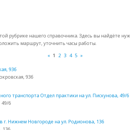
ой рубрике нашего справочника. Здесь вы найдёте ну
роложить маршрут, уточнить часы работы.
«
1
2
3
4
5
»
ая, 93б
окровская, 93б
ного транспорта Отдел практики на ул. Пискунова, 49/6
 49/6
 г. Нижнем Новгороде на ул. Родионова, 136
, 136