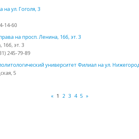
на ул. Гоголя, 3
34-14-60
ва на просп. Ленина, 16б, эт. 3
16б, эт. 3
831) 245-79-89
литологический университет Филиал на ул. Нижегород
ская, 5
«
1
2
3
4
5
»