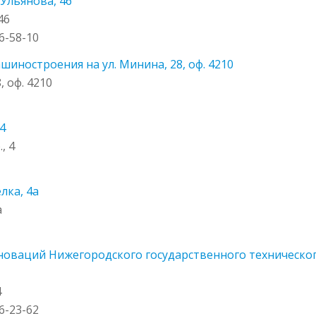
Ульянова, 46
46
36-58-10
ностроения на ул. Минина, 28, оф. 4210
 оф. 4210
4
, 4
лка, 4а
а
ваций Нижегородского государственного технического у
4
36-23-62