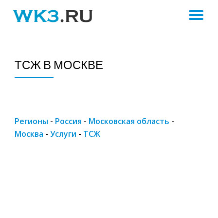
ПЕ
Skip
to
Н
content
ТСЖ В МОСКВЕ
Регионы
-
Россия
-
Московская область
-
Москва
-
Услуги
-
ТСЖ