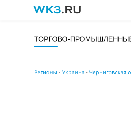
Skip
to
content
ТОРГОВО-ПРОМЫШЛЕННЫЕ
Регионы
-
Украина
-
Черниговская о