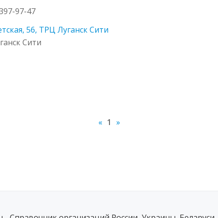
 397-97-47
тская, 56, ТРЦ Луганск Сити
уганск Сити
«
1
»
ru - Справочник организаций России, Украины, Беларуси,