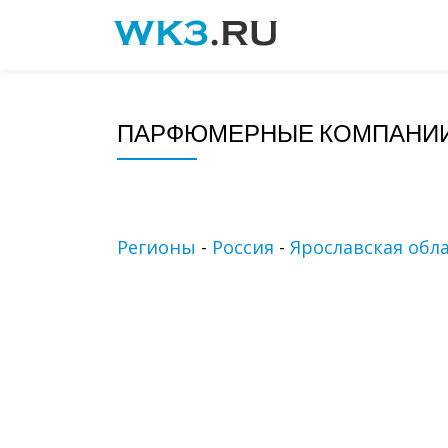
Skip
to
content
ПАРФЮМЕРНЫЕ КОМПАНИИ
Регионы
-
Россия
-
Ярославская обл