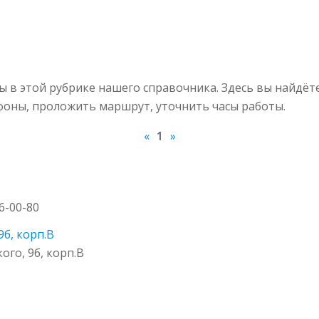
в этой рубрике нашего справочника. Здесь вы найдёт
ефоны, проложить маршрут, уточнить часы работы.
«
1
»
46-00-80
9б, корп.В
ого, 9б, корп.В