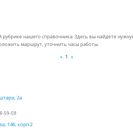
 рубрике нашего справочника. Здесь вы найдёте нужну
роложить маршрут, уточнить часы работы.
«
1
»
штари, 2а
38-59-59
, 14б, корп.2