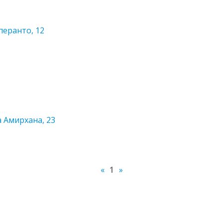
перанто, 12
а Амирхана, 23
«
1
»