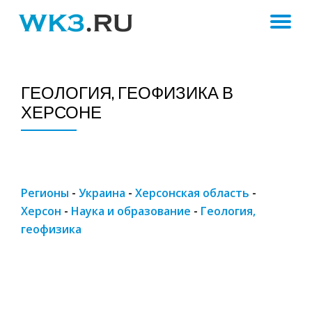
ПЕ
Skip
to
Н
content
ГЕОЛОГИЯ, ГЕОФИЗИКА В
ХЕРСОНЕ
Регионы
-
Украина
-
Херсонская область
-
Херсон
-
Наука и образование
-
Геология,
геофизика