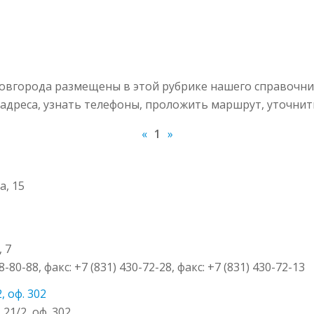
вгорода размещены в этой рубрике нашего справочник
адреса, узнать телефоны, проложить маршрут, уточнит
«
1
»
а, 15
 7
8-80-88, факс: +7 (831) 430-72-28, факс: +7 (831) 430-72-13
, оф. 302
21/2, оф. 302