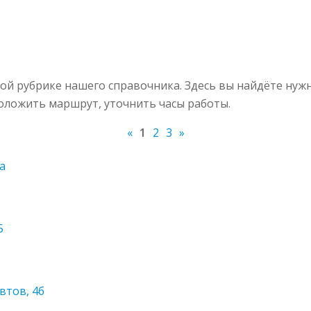
ой рубрике нашего справочника. Здесь вы найдёте нуж
роложить маршрут, уточнить часы работы.
«
1
2
3
»
5а
5
втов, 4б