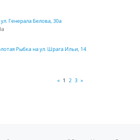
ул. Генерала Белова, 30а
0а
отая Рыбка на ул. Шрага Ильи, 14
«
1
2
3
»