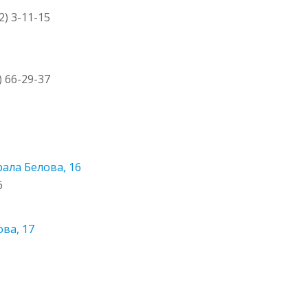
2) 3-11-15
) 66-29-37
рала Белова, 16
6
ова, 17