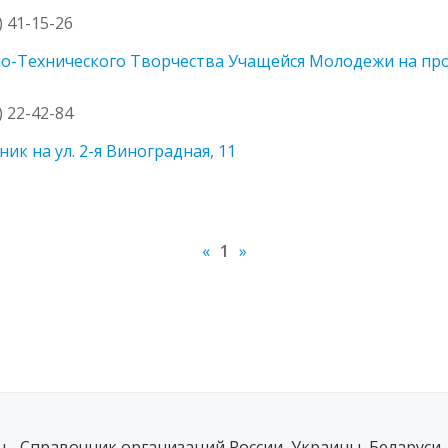
) 41-15-26
-Технического Творчества Учащейся Молодежи на прос
) 22-42-84
к на ул. 2-я Виноградная, 11
«
1
»
ru - Справочник организаций России, Украины, Беларуси,