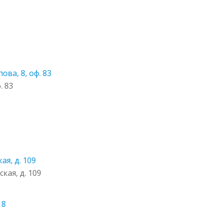
ва, 8, оф. 83
. 83
ая, д. 109
ская, д. 109
18