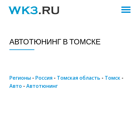
ПЕ
Skip
to
Н
content
АВТОТЮНИНГ В ТОМСКЕ
Регионы
-
Россия
-
Томская область
-
Томск
-
Авто
-
Автотюнинг