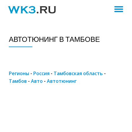
ПЕ
Skip
to
Н
content
АВТОТЮНИНГ В ТАМБОВЕ
Регионы
-
Россия
-
Тамбовская область
-
Тамбов
-
Авто
-
Автотюнинг