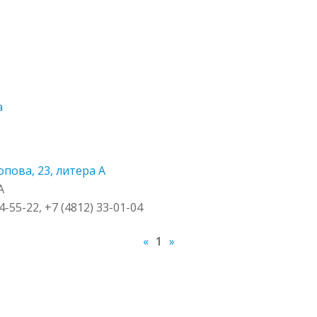
а
а
пова, 23, литера А
А
64-55-22, +7 (4812) 33-01-04
«
1
»